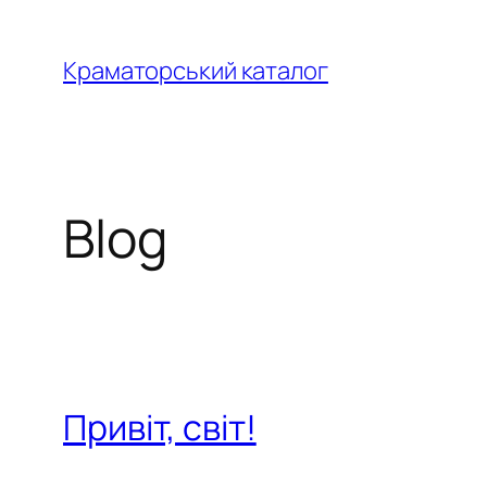
Перейти
до
Краматорський каталог
вмісту
Blog
Привіт, світ!